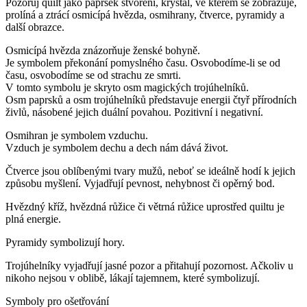
Pozoruj quilt jako paprsek stvoření, krystal, ve kterém se zobrazuje,
prolíná a ztrácí osmicípá hvězda, osmihrany, čtverce, pyramidy a
další obrazce.
Osmicípá hvězda znázorňuje ženské bohyně.
Je symbolem překonání pomyslného času. Osvobodíme-li se od
času, osvobodíme se od strachu ze smrti.
V tomto symbolu je skryto osm magických trojúhelníků.
Osm paprsků a osm trojúhelníků představuje energii čtyř přírodních
živlů, násobené jejich duální povahou. Pozitivní i negativní.
Osmihran je symbolem vzduchu.
Vzduch je symbolem dechu a dech nám dává život.
Čtverce jsou oblíbenými tvary mužů, neboť se ideálně hodí k jejich
způsobu myšlení. Vyjadřují pevnost, nehybnost či opěrný bod.
Hvězdný kříž, hvězdná růžice či větrná růžice uprostřed quiltu je
plná energie.
Pyramidy symbolizují hory.
Trojúhelníky vyjadřují jasné pozor a přitahují pozornost. Ačkoliv u
nikoho nejsou v oblibě, lákají tajemnem, které symbolizují.
Symboly pro ošetřování