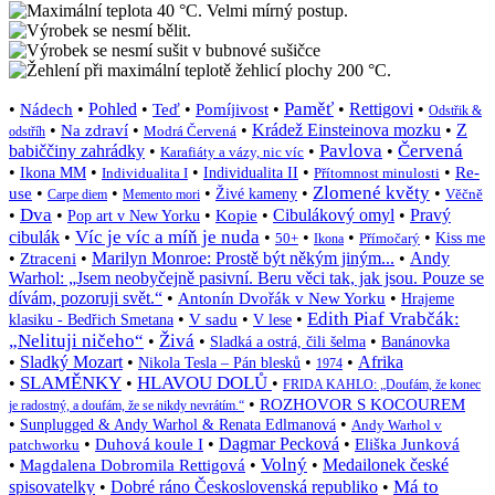
Paměť
•
•
Pohled
•
•
•
•
Rettigovi
•
Nádech
Teď
Pomíjivost
Odstřik &
•
•
•
Krádež Einsteinova mozku
•
Z
Na zdraví
Modrá Červená
odstříh
Pavlova
Červená
babiččiny zahrádky
•
•
•
Karafiáty a vázy, nic víc
•
•
•
•
•
Re-
Ikona MM
Individualita I
Individualita II
Přítomnost minulosti
Zlomené květy
•
•
•
•
•
use
Živé kameny
Věčně
Carpe diem
Memento mori
Dva
•
•
•
•
Cibulákový omyl
•
Pravý
Kopie
Pop art v New Yorku
Víc je víc a míň je nuda
cibulák
•
•
•
•
•
50+
Přímočarý
Kiss me
Ikona
•
•
Marilyn Monroe: Prostě být někým jiným...
•
Andy
Ztraceni
Warhol: „Jsem neobyčejně pasivní. Beru věci tak, jak jsou. Pouze se
dívám, pozoruji svět.“
•
•
Antonín Dvořák v New Yorku
Hrajeme
Edith Piaf Vrabčák:
•
•
•
V sadu
klasiku - Bedřich Smetana
V lese
„Nelituji ničeho“
Živá
•
•
•
Sladká a ostrá, čili šelma
Banánovka
•
Sladký Mozart
•
•
•
Afrika
Nikola Tesla – Pán blesků
1974
SLAMĚNKY
HLAVOU DOLŮ
•
•
•
FRIDA KAHLO: „Doufám, že konec
•
ROZHOVOR S KOCOUREM
je radostný, a doufám, že se nikdy nevrátím.“
•
•
Sunplugged & Andy Warhol & Renata Edlmanová
Andy Warhol v
•
•
Dagmar Pecková
•
Duhová koule I
Eliška Junková
patchworku
Volný
•
•
•
Medailonek české
Magdalena Dobromila Rettigová
Má to
spisovatelky
•
Dobré ráno Československá republiko
•