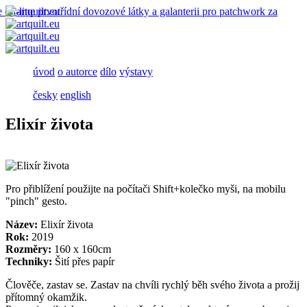
úvod
o autorce
dílo
výstavy
česky
english
Elixír života
Pro přiblížení použijte na počítači Shift+kolečko myši, na mobilu
"pinch" gesto.
Název:
Elixír života
Rok:
2019
Rozměry:
160 x 160cm
Techniky:
Šití přes papír
Člověče, zastav se. Zastav na chvíli rychlý běh svého života a prožij
přítomný okamžik.