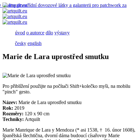
úvod
o autorce
dílo
výstavy
česky
english
Marie de Lara uprostřed smutku
Pro přiblížení použijte na počítači Shift+kolečko myši, na mobilu
"pinch" gesto.
Název:
Marie de Lara uprostřed smutku
Rok:
2019
Rozměry:
120 x 90 cm
Techniky:
Artquilt
Marie Manrique de Lara y Mendoza (* asi 1538, † 16. únor 1608),
španělská šlechtična, dvorní dáma budoucí císařovny Marie