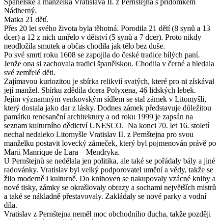
Španělské a manželka Vratislava II. z Pernštejna s přídomkem
Nádherný.
Matka 21 dětí.
Přes 20 let svého života byla těhotná. Porodila 21 dětí (8 synů a 13
dcer) a 12 z nich umřelo v dětství (5 synů a 7 dcer). Proto nikdy
neodložila smutek a občas chodila jak tělo bez duše.
Po své smrti roku 1608 se zapojila do české tradice bílých paní.
Jenže ona si zachovala tradici španělskou. Chodila v černé a hledala
své zemřelé děti.
Zajímavou kuriozitou je sbírka relikvií svatých, které pro ni získával
její manžel. Sbírku zdědila dcera Polyxena, 46 lidských lebek.
Jejím významným venkovským sídlem se stal zámek v Litomyšli,
který dostala jako dar z lásky. Dodnes zámek představuje důležitou
památku renesanční architektury a od roku 1999 je zapsán na
seznam kulturního dědictví UNESCO. Na konci 70. let 16. století
nechal nedaleko Litomyšle Vratislav II. z Pernštejna pro svou
manželku postavit lovecký zámeček, který byl pojmenován právě po
Marii Manrique de Lara – Mendryka.
U Pernštejnů se nedělala jen politika, ale také se pořádaly bály a jiné
radovánky. Vratislav byl velký podporovatel umění a vědy, takže se
žilo moderně i kulturně. Do knihoven se nakupovaly vzácné knihy a
nové tisky, zámky se okrašlovaly obrazy a sochami největších mistrů
a také se nákladně přestavovaly. Zakládaly se nové parky a vodní
díla.
Vratislav z Pernštejna neměl moc obchodního ducha, takže později