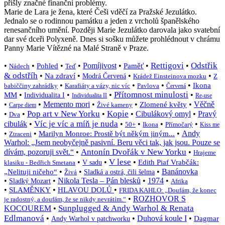
přišly značné finanční problémy.
Marie de Lara je žena, které Češi vděčí za Pražské Jezulátko.
Jednalo se o rodinnou památku a jeden z vrcholů španělského
renesančního umění. Později Marie Jezulátko darovala jako svatební
dar své dceři Polyxeně. Dnes si sošku můžete prohlédnout v chrámu
Panny Marie Vítězné na Malé Straně v Praze.
Rettigovi
Odstřik
•
•
•
•
Pomíjivost
•
•
•
Pohled
Paměť
Nádech
Teď
& odstříh
•
•
•
•
Na zdraví
Modrá Červená
Krádež Einsteinova mozku
Z
•
•
•
•
Ikona
babiččiny zahrádky
Karafiáty a vázy, nic víc
Pavlova
Červená
Přítomnost minulosti
•
•
•
•
MM
Individualita I
Individualita II
Re-use
•
•
Memento mori
•
•
•
Věčně
Zlomené květy
Živé kameny
Carpe diem
Pop art v New Yorku
Kopie
•
•
•
•
Cibulákový omyl
•
Pravý
Dva
Víc je víc a míň je nuda
cibulák
•
•
•
•
•
50+
Ikona
Přímočarý
Kiss me
•
•
•
Andy
Marilyn Monroe: Prostě být někým jiným...
Ztraceni
Warhol: „Jsem neobyčejně pasivní. Beru věci tak, jak jsou. Pouze se
Antonín Dvořák v New Yorku
dívám, pozoruji svět.“
•
•
Hrajeme
V lese
•
•
•
Edith Piaf Vrabčák:
klasiku - Bedřich Smetana
V sadu
•
•
•
Banánovka
„Nelituji ničeho“
Živá
Sladká a ostrá, čili šelma
•
•
Nikola Tesla – Pán blesků
•
1974
•
Sladký Mozart
Afrika
•
•
•
SLAMĚNKY
HLAVOU DOLŮ
FRIDA KAHLO: „Doufám, že konec
•
ROZHOVOR S
je radostný, a doufám, že se nikdy nevrátím.“
Sunplugged & Andy Warhol & Renata
KOCOUREM
•
Edlmanová
•
•
Duhová koule I
•
Dagmar
Andy Warhol v patchworku